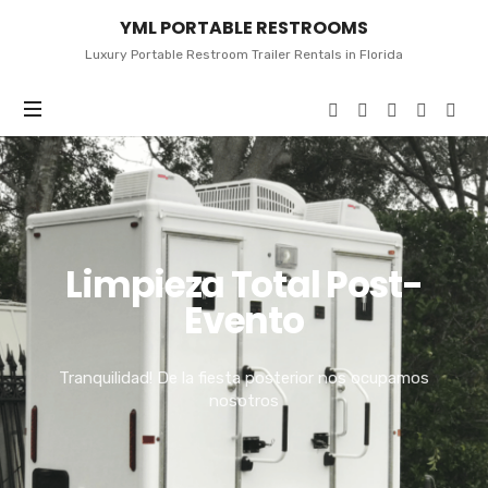
YML
YML PORTABLE RESTROOMS
PORTABLE
RESTROOMS
Luxury Portable Restroom Trailer Rentals in Florida
Limpieza Total Post-
Evento
Tranquilidad! De la fiesta posterior nos ocupamos
nosotros