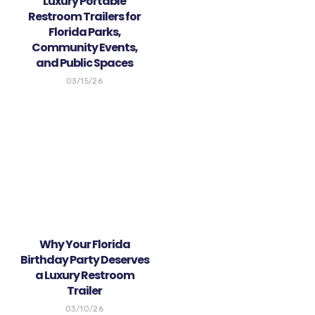
Luxury Portable
Restroom Trailers for
Florida Parks,
Community Events,
and Public Spaces
03/15/26
Why Your Florida
Birthday Party Deserves
a Luxury Restroom
Trailer
03/10/26