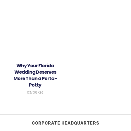
Why Your Florida
Wedding Deserves
More Than a Porta-
Potty
03/08/26
CORPORATE HEADQUARTERS