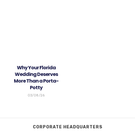
Why Your Florida
Wedding Deserves
More Than a Porta-
Potty
03/08/26
CORPORATE HEADQUARTERS