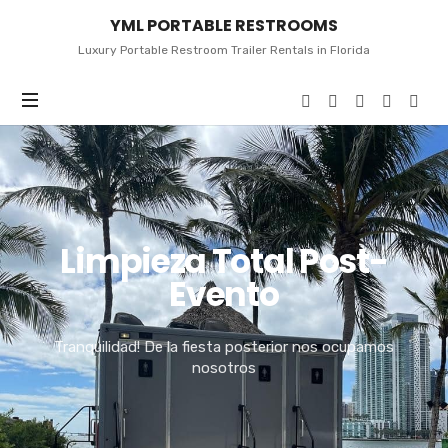
YML
YML PORTABLE RESTROOMS
PORTABLE
RESTROOMS
Luxury Portable Restroom Trailer Rentals in Florida
Limpieza Total Post-
Evento
Tranquilidad! De la fiesta posterior nos ocupamos
nosotros