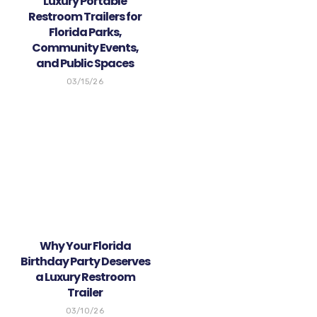
Luxury Portable
Restroom Trailers for
Florida Parks,
Community Events,
and Public Spaces
03/15/26
Why Your Florida
Birthday Party Deserves
a Luxury Restroom
Trailer
03/10/26