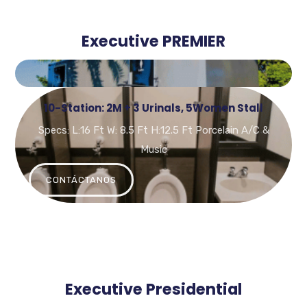
Executive PREMIER
10-Station: 2M + 3 Urinals, 5Women Stall
Specs: L:16 Ft W: 8.5 Ft H:12.5 Ft Porcelain A/C &
Music
CONTÁCTANOS
Executive Presidential