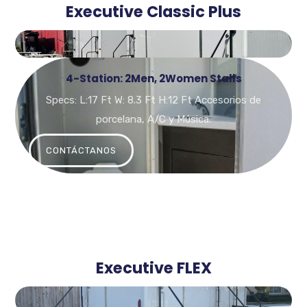
Executive Classic Plus
4-Station: 2Men, 2Women Stalls
Specs: L:17 Ft W: 8.3 Ft H:12 Ft Accesorios de
porcelana, A/C y Música.
CONTÁCTANOS
Executive FLEX