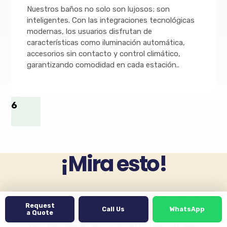
Nuestros baños no solo son lujosos; son
inteligentes. Con las integraciones tecnológicas
modernas, los usuarios disfrutan de
características como iluminación automática,
accesorios sin contacto y control climático,
garantizando comodidad en cada estación..
6
¡Mira esto!
Florida, Georgia, North Carolina, South Carolina, Maryland,
Request
Call Us
WhatsApp
Delaware, Virginia, Washington D.C., Pennsylvania, New
a Quote
York, New Jersey, Massachusetts, Vermont, New