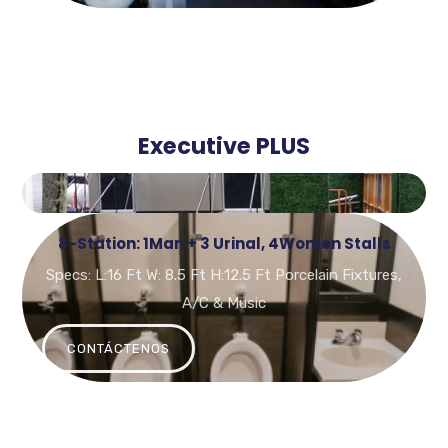
Executive PLUS
8-Station: 1Man + 3 Urinal, 4Women Stalls
Specs: L:16 Ft W: 8.5 Ft H:12.5 Ft Porcelain Fixtures,
A/C & Music
CONTÁCTENOS