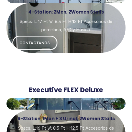
4-Station: 2Men, 2Women Stalls
Specs: L:17 Ft W: 8.3 Ft H:12 Ft Accesorios de
porcelana, A/C y Música.
CONTÁCTANOS
Executive FLEX Deluxe
6-Station: 1Man + 3 Urinal, 2Women Stalls
Specs: L:16 Ft W: 8.5 Ft H:12.5 Ft Accesorios de