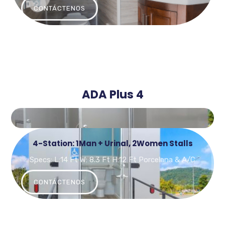
CONTÁCTENOS
ADA Plus 4
4-Station: 1Man + Urinal, 2Women Stalls
Specs: L:14 Ft W: 8.3 Ft H:12 Ft Porcelana & A/C
CONTÁCTENOS