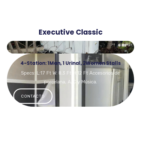
Executive Classic
4-Station: 1Man, 1 Urinal, 2Women Stalls
Specs: L:17 Ft W: 8.3 Ft H:12 Ft Accesorios de
porcelana, A/C y Música.
CONTACTO