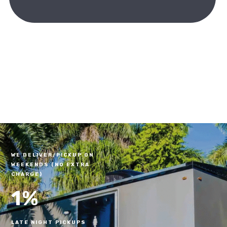
WE DELIVER/PICKUP ON
WEEKENDS (NO EXTRA
CHARGE)
1
%
LATE NIGHT PICKUPS