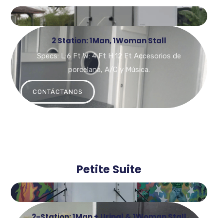
2 Station: 1Man, 1Woman Stall
Specs: L:6 Ft W: 4 Ft H:12 Ft Accesorios de
porcelana, A/C y Música.
CONTÁCTANOS
Petite Suite
2-Station: 1Man + Urinal & 1Woman Stall