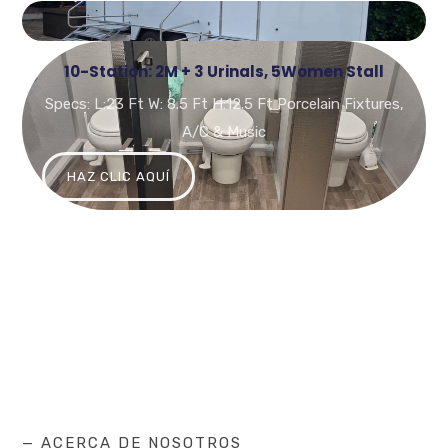
10-Station: 2M + 3 Urinals, 5Women Stall
Specs: L:23 Ft W: 8.5 Ft H:12.5 Ft Porcelain Fixtures,
A/C & Music
HAZ CLIC AQUÍ
— ACERCA DE NOSOTROS