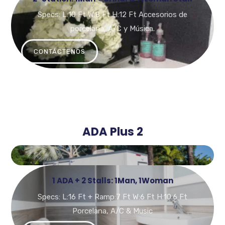
Specs: L:10 Ft W:8 Ft H:12 Ft Accesorios de
porcelana, A/C y Música.
CONTÁCTENOS
ADA Plus 2
1 ADA + 2 Stalls: 1Man, 1Woman
Specs: L:16 Ft + Ramp:7 Ft W:6 Ft H:10.6 Ft
Porcelana, A/C & Music