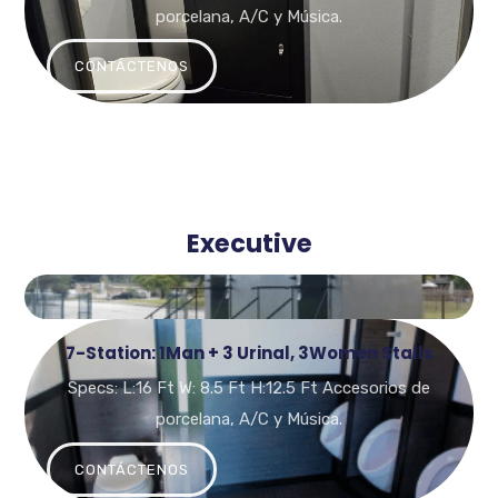
porcelana, A/C y Música.
CONTÁCTENOS
Executive
7-Station: 1Man + 3 Urinal, 3Women Stalls
Specs: L:16 Ft W: 8.5 Ft H:12.5 Ft Accesorios de
porcelana, A/C y Música.
CONTÁCTENOS